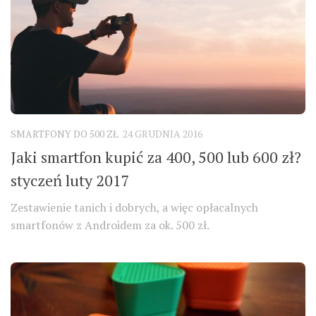
SMARTFONY DO 500 ZŁ
24 GRUDNIA 2016
Jaki smartfon kupić za 400, 500 lub 600 zł?
styczeń luty 2017
Zestawienie tanich i dobrych, a więc opłacalnych
smartfonów z Androidem za ok. 500 zł.