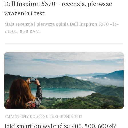
Dell Inspiron 5370 – recenzja, pierwsze
wrażenia i test
Mała recenzja i pierwsza opinia Dell Inspiron 5370 – i3-
7130U, 8GB RAM.
SMARTFONY DO 500 ZŁ
26 SIERPNIA 2018
Jaki smartfon wybrać za 400, 500, 600zł?