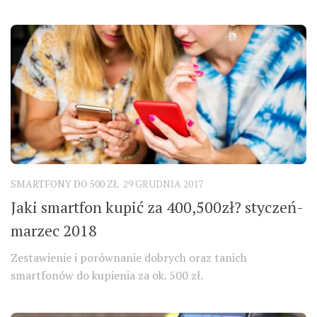
SMARTFONY DO 500 ZŁ
29 GRUDNIA 2017
Jaki smartfon kupić za 400,500zł? styczeń-
marzec 2018
Zestawienie i porównanie dobrych oraz tanich
smartfonów do kupienia za ok. 500 zł.