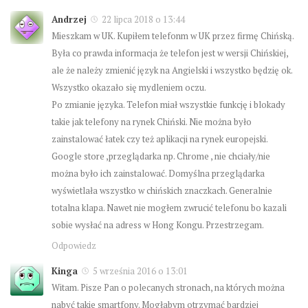
Andrzej
22 lipca 2018 o 13:44
Mieszkam w UK. Kupiłem telefonm w UK przez firmę Chińską.
Była co prawda informacja że telefon jest w wersji Chińskiej,
ale że należy zmienić język na Angielski i wszystko będzię ok.
Wszystko okazało się mydleniem oczu.
Po zmianie języka. Telefon miał wszystkie funkcję i blokady
takie jak telefony na rynek Chiński. Nie można było
zainstalować łatek czy też aplikacji na rynek europejski.
Google store ,przeglądarka np. Chrome , nie chciały/nie
można było ich zainstalować. Domyślna przeglądarka
wyświetlała wszystko w chińskich znaczkach. Generalnie
totalna klapa. Nawet nie mogłem zwrucić telefonu bo kazali
sobie wysłać na adress w Hong Kongu. Przestrzegam.
Odpowiedz
Kinga
5 września 2016 o 13:01
Witam. Pisze Pan o polecanych stronach, na których można
nabyć takie smartfony. Mogłabym otrzymać bardziej