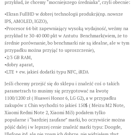
przykład, że chcemy “mocniejszego średniaka”, czyli obecnie:
•Ekran FullHD w dobrej technologii produkcji(np. nowsze
IPS, AMOLED, IGZO),
•Procesor 64-bit zapewniający wysoką wydajność, weźmy na
przykład te 30-40 000 pkt w Antutu Benchmark(wiem, że to
średnie porównanie, bo benchmarki nie są idealne, ale w tym
przypadku można przyjąć to uproszczenie),
•2/3 GB RAM,
•dobry aparat,
•LTE + ew. jakieś dodatki typu NFC, iRDA
Jeśli chcemy przejść się do sklepu i znaleźć coś o takich
parametrach to musimy się przygotować na kwotę
1100/1200 zł ( Huawei Honor 6, LG G2), a w przypadku
zakupów z Chin wychodzi to jakieś 150$ ( Meizu M2 Note,
Xiaomi Redmi Note 2, Xiaomi Mi3) podałem tylko
popularne i “bardziej zaufane” marki, bo oczywiście można
pójść dalej i w lepszej cenie znaleźć marki typu: Doogde,
Ulefone itd. ale nie znam ich dobrze, nie widziałem zbyt