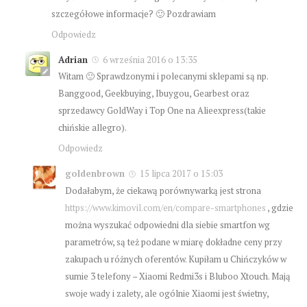
szczegółowe informacje? 🙂 Pozdrawiam
Odpowiedz
Adrian
6 września 2016 o 13:35
Witam 🙂 Sprawdzonymi i polecanymi sklepami są np.
Banggood, Geekbuying, Ibuygou, Gearbest oraz
sprzedawcy GoldWay i Top One na Alieexpress(takie
chińskie allegro).
Odpowiedz
goldenbrown
15 lipca 2017 o 15:03
Dodałabym, że ciekawą porównywarką jest strona
https://www.kimovil.com/en/compare-smartphones
, gdzie
można wyszukać odpowiedni dla siebie smartfon wg
parametrów, są też podane w miarę dokładne ceny przy
zakupach u różnych oferentów. Kupiłam u Chińczyków w
sumie 3 telefony – Xiaomi Redmi3s i Bluboo Xtouch. Mają
swoje wady i zalety, ale ogólnie Xiaomi jest świetny,