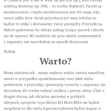
w Chinach, jest u nas w WER, na poczcie itp.), jeśli chcemy
szybszą dostawę( np. DHL – to trzeba dopłacić). Paczki są
monitorowane i często monitorowana jest ich waga, więc
nawet jakby ktoś chciał przywłaszczyć nasz telefon to
będzie to widać i dostaniemy zwrot pieniędzy. Przesyłki są
dobrze pakowane, bo sklepy pakują tysiące paczek i doszły
już do wprawy. Mi osobiście nic przy moich zamówieniach
z zagranicy nie narzekałem na sposób doręczenia
&nbsp
Warto?
Moim zdaniem tak – mamy większy wybór, tańszy smartfon(
nawet w przypadku opodatkowania) oraz jakiś wielu
problemów z przesyłką i gwarancją towarów z zagranicy nie
słyszałem, ale trzeba wybrać zaufany i pewny sklep. Choć z
drugiej strony, jak oficjalna sprzedaż w polskich
sklepach, sprzętów typu Meizu M2 Note/MX4 nie będzie
wyjątkiem to dla wielu lepszym wyborem będzie kupno w