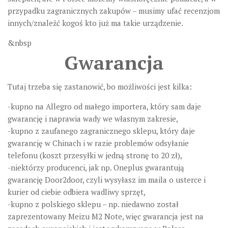
przypadku zagranicznych zakupów – musimy ufać recenzjom
innych/znaleźć kogoś kto już ma takie urządzenie.
&nbsp
Gwarancja
Tutaj trzeba się zastanowić, bo możliwości jest kilka:
-kupno na Allegro od małego importera, który sam daje
gwarancję i naprawia wady we własnym zakresie,
-kupno z zaufanego zagranicznego sklepu, który daje
gwarancję w Chinach i w razie problemów odsyłanie
telefonu (koszt przesyłki w jedną stronę to 20 zł),
-niektórzy producenci, jak np. Oneplus gwarantują
gwarancję Door2door, czyli wysyłasz im maila o usterce i
kurier od ciebie odbiera wadliwy sprzęt,
-kupno z polskiego sklepu – np. niedawno został
zaprezentowany Meizu M2 Note, więc gwarancja jest na