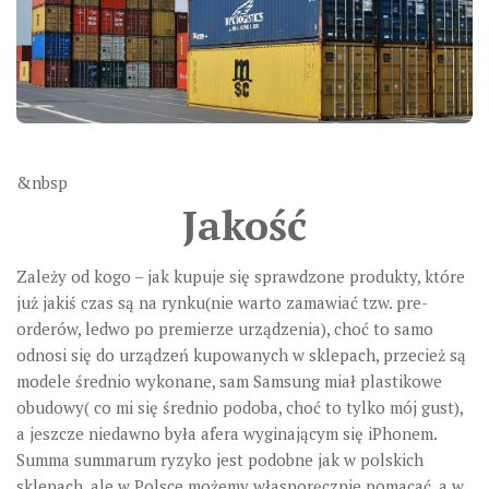
&nbsp
Jakość
Zależy od kogo – jak kupuje się sprawdzone produkty, które
już jakiś czas są na rynku(nie warto zamawiać tzw. pre-
orderów, ledwo po premierze urządzenia), choć to samo
odnosi się do urządzeń kupowanych w sklepach, przecież są
modele średnio wykonane, sam Samsung miał plastikowe
obudowy( co mi się średnio podoba, choć to tylko mój gust),
a jeszcze niedawno była afera wyginającym się iPhonem.
Summa summarum ryzyko jest podobne jak w polskich
sklepach, ale w Polsce możemy własnoręcznie pomacać, a w