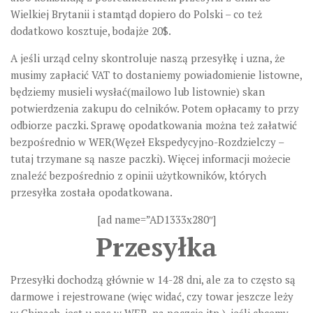
Wielkiej Brytanii i stamtąd dopiero do Polski – co też
dodatkowo kosztuje, bodajże 20$.
A jeśli urząd celny skontroluje naszą przesyłkę i uzna, że
musimy zapłacić VAT to dostaniemy powiadomienie listowne,
będziemy musieli wysłać(mailowo lub listownie) skan
potwierdzenia zakupu do celników. Potem opłacamy to przy
odbiorze paczki. Sprawę opodatkowania można też załatwić
bezpośrednio w WER(Węzeł Ekspedycyjno-Rozdzielczy –
tutaj trzymane są nasze paczki). Więcej informacji możecie
znaleźć bezpośrednio z opinii użytkowników, których
przesyłka została opodatkowana.
[ad name=”AD1333x280″]
Przesyłka
Przesyłki dochodzą głównie w 14-28 dni, ale za to często są
darmowe i rejestrowane (więc widać, czy towar jeszcze leży