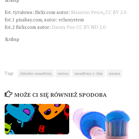
&nbsp
fot. tytułowa: flickr.com autor:
Maurizio Pesce
,
CC BY 2.0
fot.1 pixabay.com, autor: echosystem
fot.2 flickr.com autor:
Danny Foo
CC BY ND 2.0
&nbsp
Tagi:
chinskie smartfony
meizu
smartfony z chin
xiaomi
MOŻE CI SIĘ RÓWNIEŻ SPODOBA