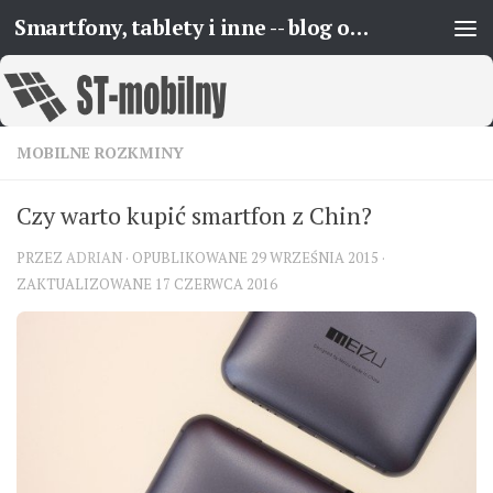
Smartfony, tablety i inne -- blog o urządzeniach mobilnych
Skip to content
MOBILNE ROZKMINY
Czy warto kupić smartfon z Chin?
PRZEZ
ADRIAN
· OPUBLIKOWANE
29 WRZEŚNIA 2015
·
ZAKTUALIZOWANE
17 CZERWCA 2016