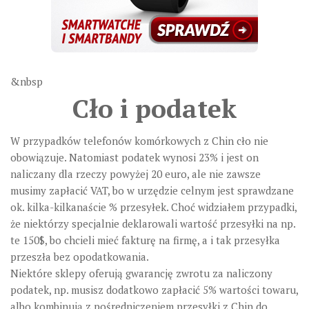
&nbsp
Cło i podatek
W przypadków telefonów komórkowych z Chin cło nie
obowiązuje. Natomiast podatek wynosi 23% i jest on
naliczany dla rzeczy powyżej 20 euro, ale nie zawsze
musimy zapłacić VAT, bo w urzędzie celnym jest sprawdzane
ok. kilka-kilkanaście % przesyłek. Choć widziałem przypadki,
że niektórzy specjalnie deklarowali wartość przesyłki na np.
te 150$, bo chcieli mieć fakturę na firmę, a i tak przesyłka
przeszła bez opodatkowania.
Niektóre sklepy oferują gwarancję zwrotu za naliczony
podatek, np. musisz dodatkowo zapłacić 5% wartości towaru,
albo kombinują z pośredniczeniem przesyłki z Chin do