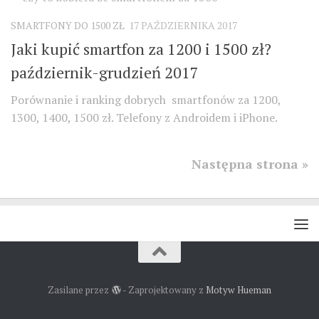
SMARTFONY DO 1500 ZŁ
17 PAŹDZIERNIKA 2017
Jaki kupić smartfon za 1200 i 1500 zł?
październik-grudzień 2017
Porównanie i ranking dobrych smartfonów za 1200,
1300, 1400, 1500 zł. Telefony z Androidem i iPhone.
Następna strona »
Zasilane przez
- Zaprojektowany z
Motyw Hueman