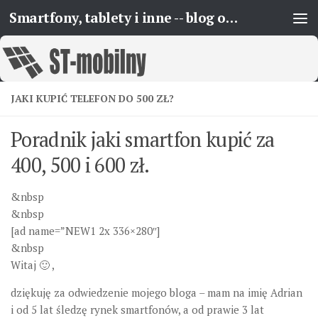
Smartfony, tablety i inne -- blog o urządzeniach mobilnych
Skip to content
JAKI KUPIĆ TELEFON DO 500 ZŁ?
Poradnik jaki smartfon kupić za
400, 500 i 600 zł.
&nbsp
&nbsp
[ad name=”NEW1 2x 336×280″]
&nbsp
Witaj 🙂 ,
dziękuję za odwiedzenie mojego bloga – mam na imię Adrian
i od 5 lat śledzę rynek smartfonów, a od prawie 3 lat