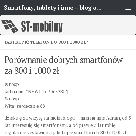
Smartfony, tablety i inne -- blog o urządzeniach mobilnych
Skip to content
JAKI KUPIĆ TELEFON DO 800 I 1000 ZŁ?
Porównanie dobrych smartfonów
za 800 i 1000 zł
&nbsp
[ad name=”NEW1 2x 336×280″]
&nbsp
Witaj serdecznie 🙂 ,
dziękuję za wizytę na moim blogu – mam na imię Adrian, od 5
lat interesuję się smartfonami, a od prawie 3 lat robię
regularnie zestawienia jaki kupić smartfon do 800 i 1000 zł.