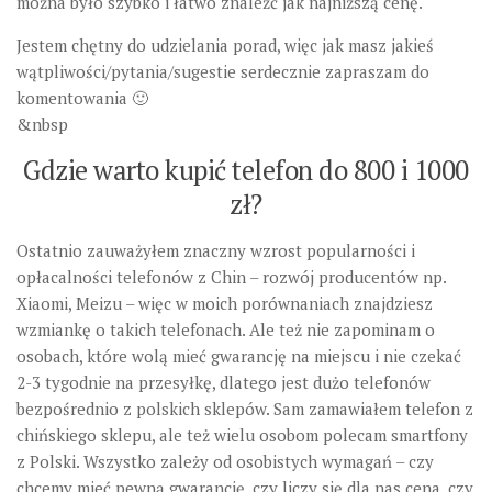
można było szybko i łatwo znaleźć jak najniższą cenę.
Jestem chętny do udzielania porad, więc jak masz jakieś
wątpliwości/pytania/sugestie serdecznie zapraszam do
komentowania 🙂
&nbsp
Gdzie warto kupić telefon do 800 i 1000
zł?
Ostatnio zauważyłem znaczny wzrost popularności i
opłacalności telefonów z Chin – rozwój producentów np.
Xiaomi, Meizu – więc w moich porównaniach znajdziesz
wzmiankę o takich telefonach. Ale też nie zapominam o
osobach, które wolą mieć gwarancję na miejscu i nie czekać
2-3 tygodnie na przesyłkę, dlatego jest dużo telefonów
bezpośrednio z polskich sklepów. Sam zamawiałem telefon z
chińskiego sklepu, ale też wielu osobom polecam smartfony
z Polski. Wszystko zależy od osobistych wymagań – czy
chcemy mieć pewną gwarancję, czy liczy się dla nas cena, czy