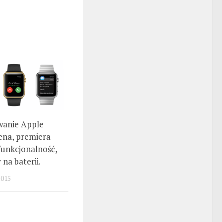
anie Apple
ena, premiera
funkcjonalność,
 na baterii.
015