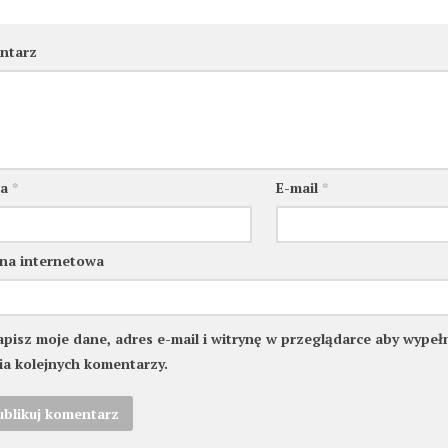
ntarz
wa
*
E-mail
*
na internetowa
apisz moje dane, adres e-mail i witrynę w przeglądarce aby wype
ia kolejnych komentarzy.