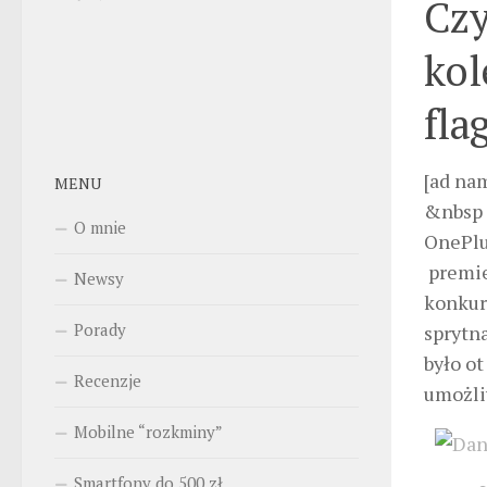
Czy
kol
fla
[ad na
MENU
&nbsp
O mnie
OnePlu
premier
Newsy
konkur
Porady
sprytn
było ot
Recenzje
umożli
Mobilne “rozkminy”
Smartfony do 500 zł