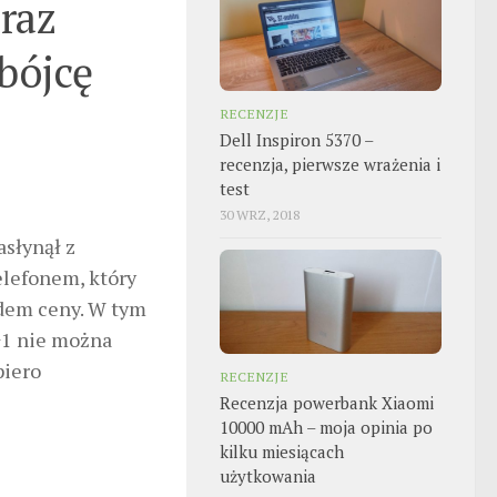
raz
abójcę
RECENZJE
Dell Inspiron 5370 –
recenzja, pierwsze wrażenia i
test
30 WRZ, 2018
asłynął z
telefonem, który
ędem ceny. W tym
+1 nie można
piero
RECENZJE
Recenzja powerbank Xiaomi
10000 mAh – moja opinia po
kilku miesiącach
użytkowania