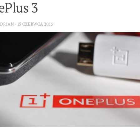
ePlus 3
DRIAN
·
15 CZERWCA 2016