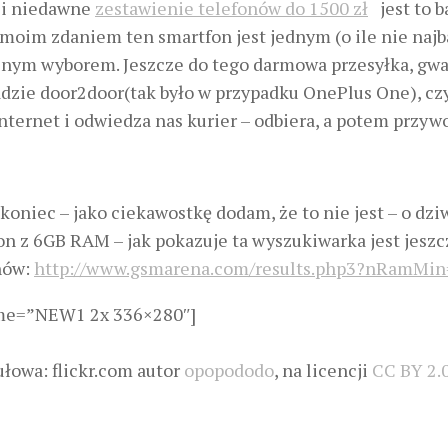
i niedawne
zestawienie telefonów do 1500 zł
jest to b
 moim zdaniem ten smartfon jest jednym (o ile nie najb
lnym wyborem. Jeszcze do tego darmowa przesyłka, gwar
dzie door2door(tak było w przypadku OnePlus One), czyl
nternet i odwiedza nas kurier – odbiera, a potem przyw
koniec – jako ciekawostkę dodam, że to nie jest – o dzi
on z 6GB RAM – jak pokazuje ta wyszukiwarka jest jeszc
nów:
http://www.gsmarena.com/results.php3?nRamMi
me=”NEW1 2x 336×280″]
tułowa: flickr.com autor
opopododo
, na licencji
CC BY 2.