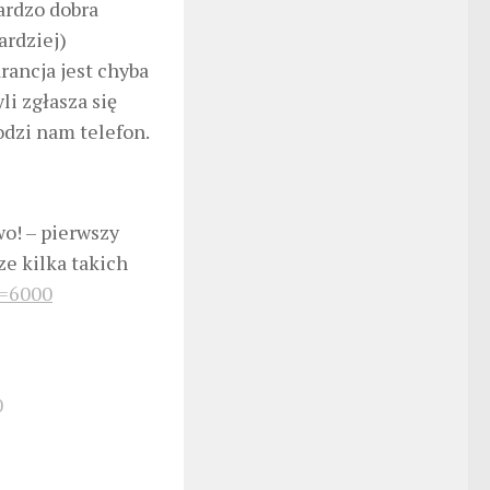
ardzo dobra
ardziej)
ancja jest chyba
i zgłasza się
odzi nam telefon.
wo! – pierwszy
ze kilka takich
n=6000
0