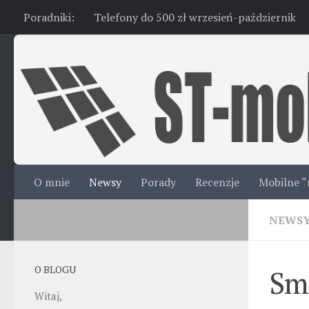
Poradniki:
Telefony do 500 zł wrzesień-październik
Skip to content
O mnie
Newsy
Porady
Recenzje
Mobilne “
NEWS
O BLOGU
Sm
Witaj,