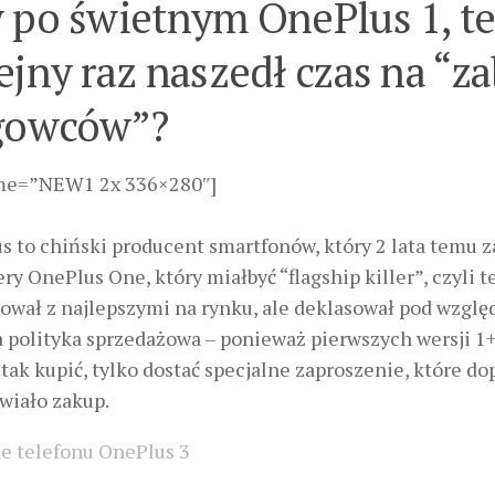
 po świetnym OnePlus 1, te
ejny raz naszedł czas na “z
gowców”?
me=”NEW1 2x 336×280″]
s to chiński producent smartfonów, który 2 lata temu z
y OnePlus One, który miałbyć “flagship killer”, czyli 
ował z najlepszymi na rynku, ale deklasował pod wzgl
a polityka sprzedażowa – ponieważ pierwszych wersji 1
 tak kupić, tylko dostać specjalne zaproszenie, które do
wiało zakup.