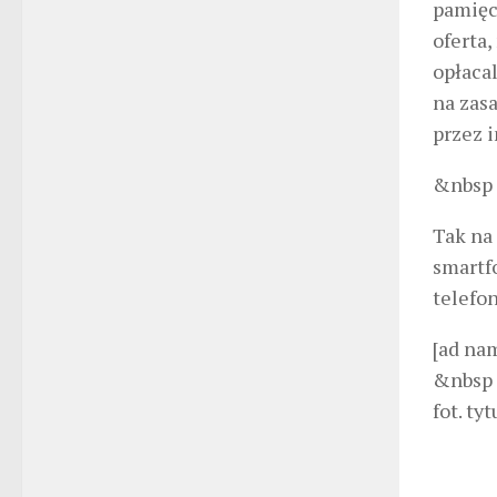
pamięc
oferta,
opłaca
na zasa
przez i
&nbsp
Tak na 
smartf
telefo
[ad na
&nbsp
fot. ty