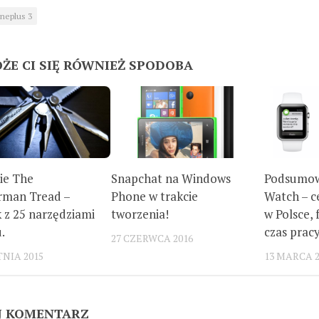
neplus 3
ŻE CI SIĘ RÓWNIEŻ SPODOBA
ie The
Snapchat na Windows
Podsumow
rman Tread –
Phone w trakcie
Watch – c
 z 25 narzędziami
tworzenia!
w Polsce, 
.
czas pracy
27 CZERWCA 2016
TNIA 2015
13 MARCA 2
J KOMENTARZ