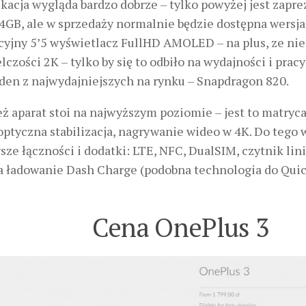
ikacja wygląda bardzo dobrze – tylko powyżej jest zap
 4GB, ale w sprzedaży normalnie będzie dostępna wersj
cyjny 5’5 wyświetlacz FullHD AMOLED – na plus, ze nie
lczości 2K – tylko by się to odbiło na wydajności i pracy
eden z najwydajniejszych na rynku – Snapdragon 820.
ż aparat stoi na najwyższym poziomie – jest to matryc
optyczna stabilizacja, nagrywanie wideo w 4K. Do tego 
ze łączności i dodatki: LTE, NFC, DualSIM, czytnik lini
a ładowanie Dash Charge (podobna technologia do Quic
Cena OnePlus 3