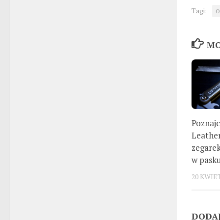
Tagi:
O
MO
Poznajc
Leathe
zegarek
w pasku
20 KWIE
DODA