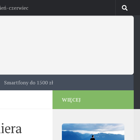
cień-czerwiec
Smartfony do 1500 zł
WIĘCEJ
iera