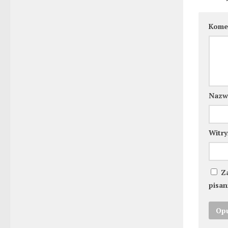
Kome
Naz
Witry
Z
pisan