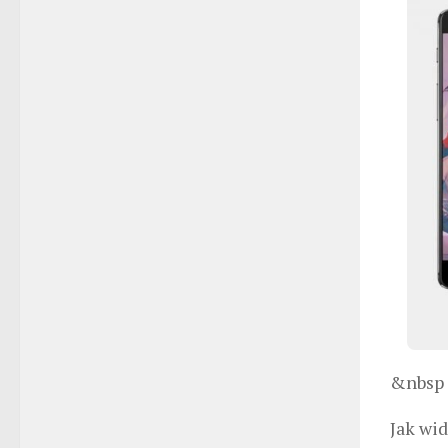
&nbsp
Jak wi