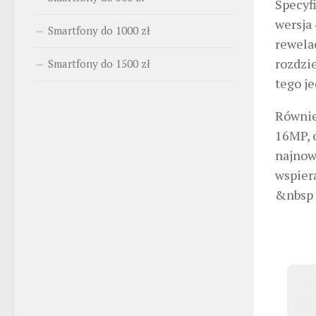
Specyf
wersja
Smartfony do 1000 zł
rewela
rozdzie
Smartfony do 1500 zł
tego j
Równie
16MP, 
najnows
wspier
&nbsp