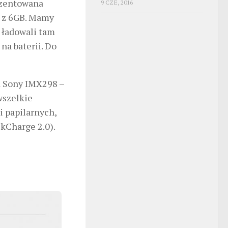
rezentowana
9 CZE, 2016
a z 6GB. Mamy
 ładowali tam
 na baterii. Do
a Sony IMX298 –
wszelkie
i papilarnych,
kCharge 2.0).